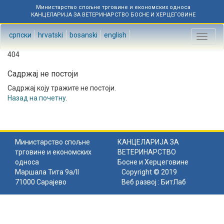
Министарство спољне трговине и економских односа
КАНЦЕЛАРИЈА ЗА ВЕТЕРИНАРСТВО БОСНЕ И ХЕРЦЕГОВИНЕ
српски
hrvatski
bosanski
english
Toggl
naviga
404
Садржај не постоји
Садржај коју тражите не постоји.
Назад на почетну
.
Министарство спољне
КАНЦЕЛАРИЈА ЗА
трговине и економских
ВЕТЕРИНАРСТВО
односа
Босне и Херцеговине
Маршала Тита 9а/II
Copyright © 2019
71000 Сарајево
Веб развој :
БитЛаб