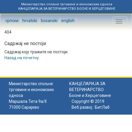
Министарство спољне трговине и економских односа
КАНЦЕЛАРИЈА ЗА ВЕТЕРИНАРСТВО БОСНЕ И ХЕРЦЕГОВИНЕ
српски
hrvatski
bosanski
english
Toggl
naviga
404
Садржај не постоји
Садржај коју тражите не постоји.
Назад на почетну
.
Министарство спољне
КАНЦЕЛАРИЈА ЗА
трговине и економских
ВЕТЕРИНАРСТВО
односа
Босне и Херцеговине
Маршала Тита 9а/II
Copyright © 2019
71000 Сарајево
Веб развој :
БитЛаб