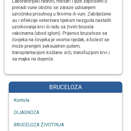
Laboratorijski radnici, mesari i ljudi zaposleni u
preradi vune obično se zaraze udisanjem
uzročnika prisutnog u tkivima ili vuni. Zabilježene
su i infekcije veterinara tijekom nezgoda nastalih
uzorkovanja krvi ili radu sa živim brucela
vakcinama (ubod iglom). Prijenos bruceloze sa
čovjeka na čovjeka je veoma rijedak, a bolest se
može prenijeti seksualnim putem,
transplantacijom koštane srži, transfuzijom krvi i
sa majke na dojenče.
BRUCELOZA
Kontola
DIJAGNOZA
BRUCELOZA ŽIVOTINJA