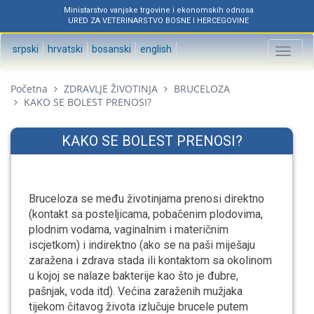
Ministarstvo vanjske trgovine i ekonomskih odnosa
URED ZA VETERINARSTVO BOSNE I HERCEGOVINE
srpski
hrvatski
bosanski
english
Toggl
naviga
Početna
ZDRAVLJE ŽIVOTINJA
BRUCELOZA
KAKO SE BOLEST PRENOSI?
KAKO SE BOLEST PRENOSI?
Bruceloza se među životinjama prenosi direktno
(kontakt sa posteljicama, pobačenim plodovima,
plodnim vodama, vaginalnim i materičnim
iscjetkom) i indirektno (ako se na paši miješaju
zaražena i zdrava stada ili kontaktom sa okolinom
u kojoj se nalaze bakterije kao što je đubre,
pašnjak, voda itd). Većina zaraženih mužjaka
tijekom čitavog života izlučuje brucele putem