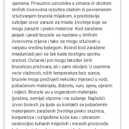
sjemena. Prisustvo uzročnika u vimena ili okolnim
limfnih čvorovima rezultira stalnim ili povremenim
izlučivanjem brucela mlijekom, a predstavlja
ozbiljan izvor zaraze za mlade životinje koje se
mogu zaraziti i preko materice. Kod zaražene
janjadi i jaradi brucele se nastane u limfnim
čvorovima crijeva i tako se mogu izlučivati u
vanjsku sredinu balegom. Bolest kod zaražene
mladunčadi javi se tek kada dostignu spolnu
zrelost. Ovčarski psi mogu također širiti
brucelozu preživara, ali i sami oboljeti. U uvjetima
veće vlažnosti, nižih temperatura bez sunca,
brucele mogu preživjeti nekoliko mjeseci u vodi,
pobačenom materijalu, đubretu, vuni, sjenu, opremi
i odjeći. Brucele su u organskom materijalu
(prašina, zemlja) otporne i na sušenje. Najčešći
izvori bolesti za ljude su kontakti sa pobačenim
materijalom zaraženih životinja preko sluznica,
konjunktiva i ozlijeđene kože kao i ishranom
nedovoljno kuhanih mliječnih i mesnih proizvoda.