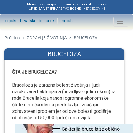
Ministarstvo vanjske trgovine i ekonomskih odnosa
URED ZA VETERINARSTVO BOSNE I HERCEGOVINE
srpski
hrvatski
bosanski
english
Toggl
naviga
Početna
ZDRAVLJE ŽIVOTINJA
BRUCELOZA
BRUCELOZA
ŠTA JE BRUCELOZA?
Bruceloza je zarazna bolest životinja i ljudi
uzrokovana bakterijama (nevidljive golim okom) iz
roda Brucella koja nanosi ogromne ekonomske
štete u stočarstvu, a predstavlja i značajan
zdravstveni problem jer od ove bolesti godišnje
oboli više od 50,000 ljudi širom svijeta.