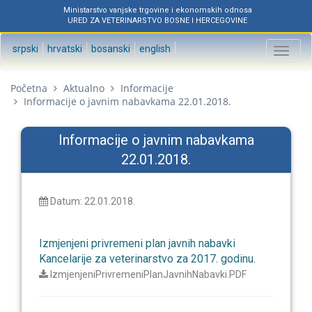
Ministarstvo vanjske trgovine i ekonomskih odnosa
URED ZA VETERINARSTVO BOSNE I HERCEGOVINE
srpski
hrvatski
bosanski
english
Toggl
naviga
Početna
Aktualno
Informacije
Informacije o javnim nabavkama 22.01.2018.
Informacije o javnim nabavkama
22.01.2018.
Datum: 22.01.2018.
Izmjenjeni privremeni plan javnih nabavki
Kancelarije za veterinarstvo za 2017. godinu.
IzmjenjeniPrivremeniPlanJavnihNabavki.PDF