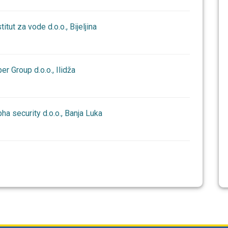
tut za vode d.o.o., Bijeljina
r Group d.o.o., Ilidža
a security d.o.o., Banja Luka