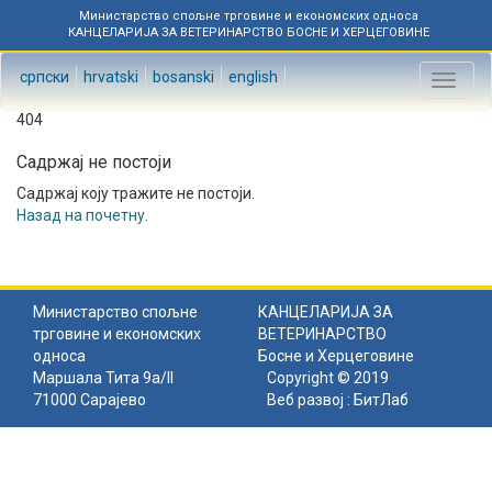
Министарство спољне трговине и економских односа
КАНЦЕЛАРИЈА ЗА ВЕТЕРИНАРСТВО БОСНЕ И ХЕРЦЕГОВИНЕ
српски
hrvatski
bosanski
english
Toggl
naviga
404
Садржај не постоји
Садржај коју тражите не постоји.
Назад на почетну
.
Министарство спољне
КАНЦЕЛАРИЈА ЗА
трговине и економских
ВЕТЕРИНАРСТВО
односа
Босне и Херцеговине
Маршала Тита 9а/II
Copyright © 2019
71000 Сарајево
Веб развој :
БитЛаб