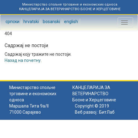
Министарство спољне трговине и економских односа
КАНЦЕЛАРИЈА ЗА ВЕТЕРИНАРСТВО БОСНЕ И ХЕРЦЕГОВИНЕ
српски
hrvatski
bosanski
english
Toggl
naviga
404
Садржај не постоји
Садржај коју тражите не постоји.
Назад на почетну
.
Министарство спољне
КАНЦЕЛАРИЈА ЗА
трговине и економских
ВЕТЕРИНАРСТВО
односа
Босне и Херцеговине
Маршала Тита 9а/II
Copyright © 2019
71000 Сарајево
Веб развој :
БитЛаб