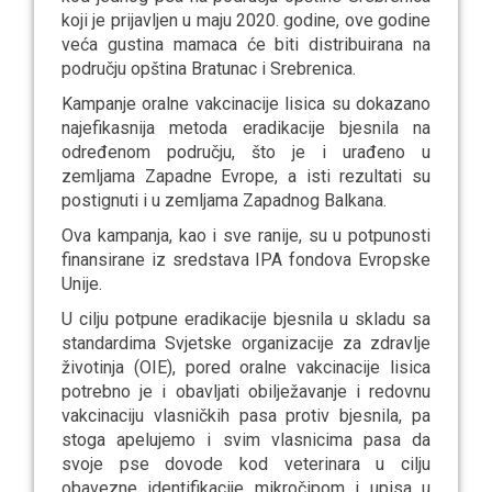
koji je prijavljen u maju 2020. godine, ove godine
veća gustina mamaca će biti distribuirana na
području opština Bratunac i Srebrenica.
Kampanje oralne vakcinacije lisica su dokazano
najefikasnija metoda eradikacije bjesnila na
određenom području, što je i urađeno u
zemljama Zapadne Evrope, a isti rezultati su
postignuti i u zemljama Zapadnog Balkana.
Ova kampanja, kao i sve ranije, su u potpunosti
finansirane iz sredstava IPA fondova Evropske
Unije.
U cilju potpune eradikacije bjesnila u skladu sa
standardima Svjetske organizacije za zdravlje
životinja (OIE), pored oralne vakcinacije lisica
potrebno je i obavljati obilježavanje i redovnu
vakcinaciju vlasničkih pasa protiv bjesnila, pa
stoga apelujemo i svim vlasnicima pasa da
svoje pse dovode kod veterinara u cilju
obavezne identifikacije mikročipom i upisa u