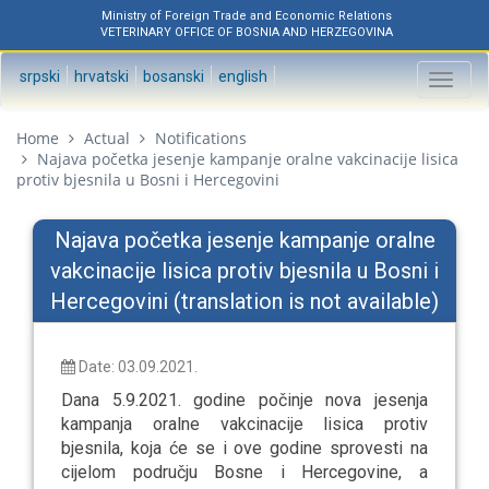
Ministry of Foreign Trade and Economic Relations
VETERINARY OFFICE OF BOSNIA AND HERZEGOVINA
srpski
hrvatski
bosanski
english
Toggl
naviga
Home
Actual
Notifications
Najava početka jesenje kampanje oralne vakcinacije lisica
protiv bjesnila u Bosni i Hercegovini
Najava početka jesenje kampanje oralne
vakcinacije lisica protiv bjesnila u Bosni i
Hercegovini (translation is not available)
Date: 03.09.2021.
Dana 5.9.2021. godine počinje nova jesenja
kampanja oralne vakcinacije lisica protiv
bjesnila, koja će se i ove godine
s
provesti na
cijelom području Bosne i Hercegovine, a