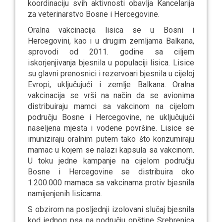
koordinaciju svih aktivnosti obavlja
Kancelarija
za veterinarstvo Bosne i Hercegovine.
Oralna vakcinacija lisica se u Bosni i
Hercegovini, kao i u drugim zemljama Balkana,
s
provodi od 2011. godine sa ciljem
iskorjenjivanja bjesnila u populaciji lisica. Lisice
su glavni prenosnici i rezervoari bjesnila u cijeloj
Evropi, uključujući i zemlje Balkana. Oralna
vakcinacija se vrši na način da se avionima
distribuiraju mamci sa vakcinom na cijelom
području Bosne i Hercegovine, ne uključujući
naseljena mjesta i vodene površine. Lisice se
imuniziraju oralnim putem tako što konzumiraju
mamac u kojem se nalazi kapsula sa vakcinom.
U toku jedne kampanje na cijelom području
Bosne i Hercegovine se distribuira oko
1.200.000 mamaca sa vakcinama protiv bjesnila
namijenjenih lisicama.
S obzirom na posljednji izolovani slučaj bjesnila
kod jednog psa na području opštine Srebrenica