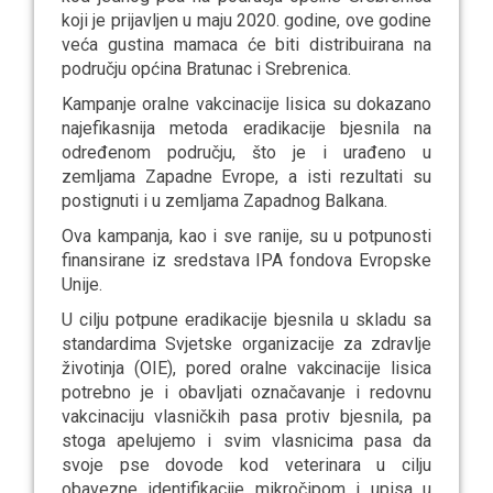
koji je prijavljen u maju 2020. godine, ove godine
veća gustina mamaca će biti distribuirana na
području općina Bratunac i Srebrenica.
Kampanje oralne vakcinacije lisica su dokazano
najefikasnija metoda eradikacije bjesnila na
određenom području, što je i urađeno u
zemljama Zapadne Evrope, a isti rezultati su
postignuti i u zemljama Zapadnog Balkana.
Ova kampanja, kao i sve ranije, su u potpunosti
finansirane iz sredstava IPA fondova Evropske
Unije.
U cilju potpune eradikacije bjesnila u skladu sa
standardima Svjetske organizacije za zdravlje
životinja (OIE), pored oralne vakcinacije lisica
potrebno je i obavljati označavanje i redovnu
vakcinaciju vlasničkih pasa protiv bjesnila, pa
stoga apelujemo i svim vlasnicima pasa da
svoje pse dovode kod veterinara u cilju
obavezne identifikacije mikročipom i upisa u