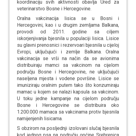
koordinaciju svih aktivnosti obavlja Ured za
veterinarstvo Bosne i Hercegovine.
Oralna vakcinacija lisica se u Bosni i
Hercegovini, kao i u drugim zemljama Balkana,
provodi od 2011. godine sa ciljem
iskorjenjivanja bjesnila u populaciji lisica. Lisice
su glavni prenosnici i rezervoari bjesnila u cijeloj
Evropi, uključujući i zemlje Balkana. Oralna
vakcinacija se vrši na način da se avionima
distribuiraju mamci sa vakcinom na cijelom
području Bosne i Hercegovine, ne uključujući
naseljena mjesta i vodene površine. Lisice se
imuniziraju oralnim putem tako što konzumiraju
mamac u kojem se nalazi kapsula sa vakcinom.
U toku jedne kampanje na cijelom području
Bosne i Hercegovine se distribuira oko
1.200.000 mamaca sa vakcinama protiv bjesnila
namijenjenih lisicama.
S obzirom na posljednji izolovani slučaj bjesnila
kod jednog psa na području općine Srebrenica