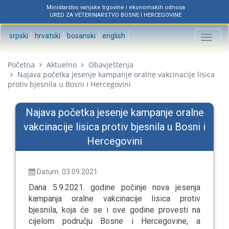
Ministarstvo vanjske trgovine i ekonomskih odnosa
URED ZA VETERINARSTVO BOSNE I HERCEGOVINE
srpski
hrvatski
bosanski
english
Toggl
naviga
Početna
Aktuelno
Obavještenja
Najava početka jesenje kampanje oralne vakcinacije lisica
protiv bjesnila u Bosni i Hercegovini
Najava početka jesenje kampanje oralne
vakcinacije lisica protiv bjesnila u Bosni i
Hercegovini
Datum: 03.09.2021.
Dana 5.9.2021. godine počinje nova jesenja
kampanja oralne vakcinacije lisica protiv
bjesnila, koja će se i ove godine provesti na
cijelom području Bosne i Hercegovine, a