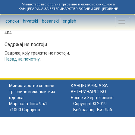
Министарство спољне трговине и економских односа
КАНЦЕЛАРИЈА ЗА ВЕТЕРИНАРСТВО БОСНЕ И ХЕРЦЕГОВИНЕ
српски
hrvatski
bosanski
english
Toggl
naviga
404
Садржај не постоји
Садржај коју тражите не постоји.
Назад на почетну
.
Министарство спољне
КАНЦЕЛАРИЈА ЗА
трговине и економских
ВЕТЕРИНАРСТВО
односа
Босне и Херцеговине
Маршала Тита 9а/II
Copyright © 2019
71000 Сарајево
Веб развој :
БитЛаб