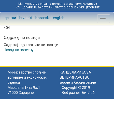
Министарство спољне трговине и економских односа
КАНЦЕЛАРИЈА ЗА ВЕТЕРИНАРСТВО БОСНЕ И ХЕРЦЕГОВИНЕ
српски
hrvatski
bosanski
english
Toggl
naviga
404
Садржај не постоји
Садржај коју тражите не постоји.
Назад на почетну
.
Министарство спољне
КАНЦЕЛАРИЈА ЗА
трговине и економских
ВЕТЕРИНАРСТВО
односа
Босне и Херцеговине
Маршала Тита 9а/II
Copyright © 2019
71000 Сарајево
Веб развој :
БитЛаб