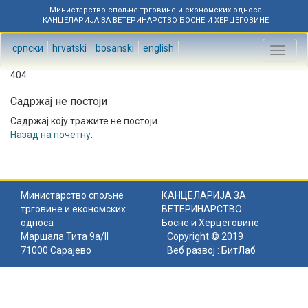
Министарство спољне трговине и економских односа
КАНЦЕЛАРИЈА ЗА ВЕТЕРИНАРСТВО БОСНЕ И ХЕРЦЕГОВИНЕ
српски
hrvatski
bosanski
english
Toggl
naviga
404
Садржај не постоји
Садржај коју тражите не постоји.
Назад на почетну
.
Министарство спољне
КАНЦЕЛАРИЈА ЗА
трговине и економских
ВЕТЕРИНАРСТВО
односа
Босне и Херцеговине
Маршала Тита 9а/II
Copyright © 2019
71000 Сарајево
Веб развој :
БитЛаб