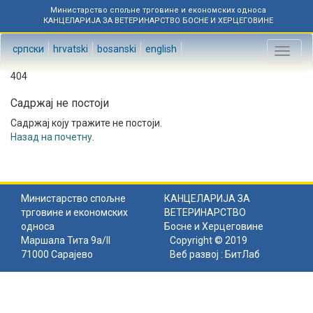
Министарство спољне трговине и економских односа
КАНЦЕЛАРИЈА ЗА ВЕТЕРИНАРСТВО БОСНЕ И ХЕРЦЕГОВИНЕ
српски
hrvatski
bosanski
english
Toggl
naviga
404
Садржај не постоји
Садржај коју тражите не постоји.
Назад на почетну
.
Министарство спољне
КАНЦЕЛАРИЈА ЗА
трговине и економских
ВЕТЕРИНАРСТВО
односа
Босне и Херцеговине
Маршала Тита 9а/II
Copyright © 2019
71000 Сарајево
Веб развој :
БитЛаб