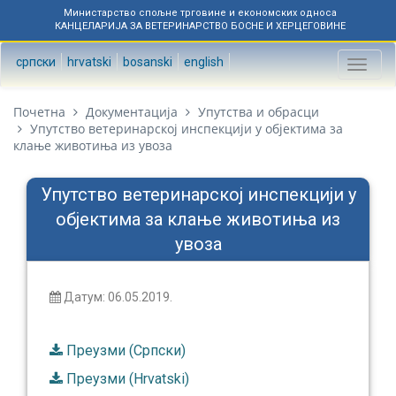
Министарство спољне трговине и економских односа
КАНЦЕЛАРИЈА ЗА ВЕТЕРИНАРСТВО БОСНЕ И ХЕРЦЕГОВИНЕ
српски
hrvatski
bosanski
english
Toggl
naviga
Почетна
Документација
Упутства и обрасци
Упутство ветеринарској инспекцији у објектима за
клање животиња из увоза
Упутство ветеринарској инспекцији у
објектима за клање животиња из
увоза
Датум: 06.05.2019.
Преузми (Српски)
Преузми (Hrvatski)