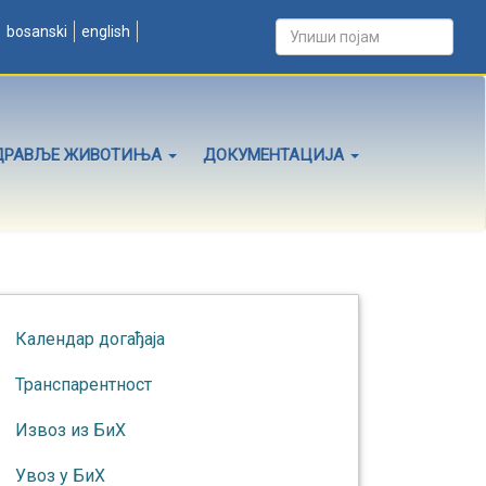
bosanski
english
ДРАВЉЕ ЖИВОТИЊА
ДОКУМЕНТАЦИЈА
Календар догађаја
Транспарентност
Извоз из БиХ
Увоз у БиХ