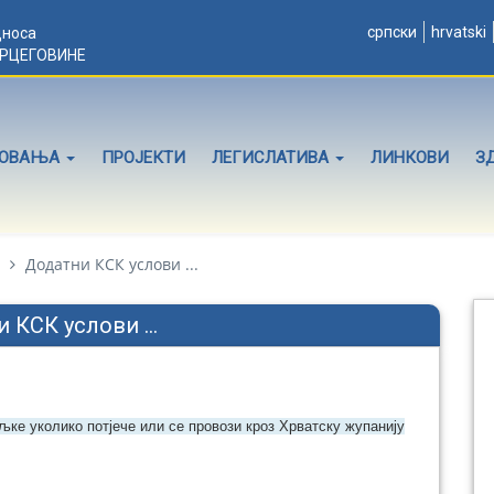
српски
hrvatski
дноса
ЕРЦЕГОВИНЕ
ЛОВАЊА
ПРОЈЕКТИ
ЛЕГИСЛАТИВА
ЛИНКОВИ
З
Додатни КСК услови ...
 КСК услови ...
ке уколико потјече или се провози кроз Хрватску жупанију