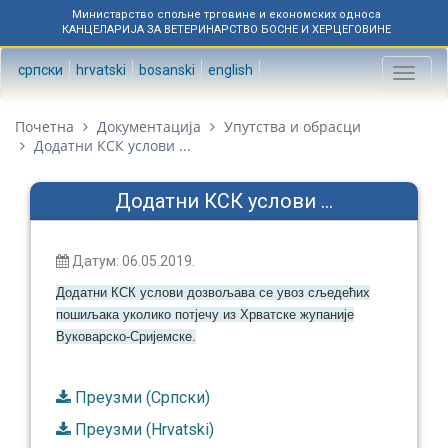
Министарство спољне трговине и економских односа
КАНЦЕЛАРИЈА ЗА ВЕТЕРИНАРСТВО БОСНЕ И ХЕРЦЕГОВИНЕ
српски
hrvatski
bosanski
english
Toggl
naviga
Почетна
Документација
Упутства и обрасци
Додатни КСК услови ...
Додатни КСК услови ...
Датум: 06.05.2019.
Додатни КСК услови дозвољава се увоз сљедећих
пошиљака уколико потјечу из Хрватске жупаније
Вуковарско-Сријемске.
Преузми (Српски)
Преузми (Hrvatski)