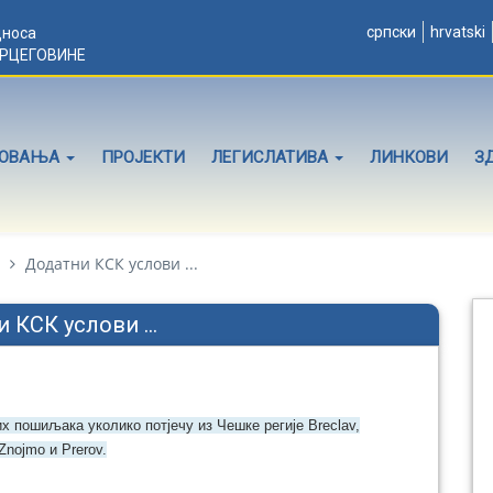
српски
hrvatski
дноса
ЕРЦЕГОВИНЕ
ЛОВАЊА
ПРОЈЕКТИ
ЛЕГИСЛАТИВА
ЛИНКОВИ
З
Додатни КСК услови ...
 КСК услови ...
 пошиљака уколико потјечу из Чешке регије Breclav,
 Znojmo и Prerov.