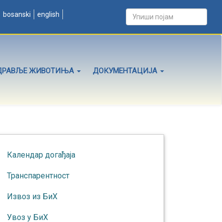
bosanski
english
ДРАВЉЕ ЖИВОТИЊА
ДОКУМЕНТАЦИЈА
Календар догађаја
Транспарентност
Извоз из БиХ
Увоз у БиХ