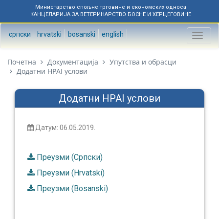
Министарство спољне трговине и економских односа
КАНЦЕЛАРИЈА ЗА ВЕТЕРИНАРСТВО БОСНЕ И ХЕРЦЕГОВИНЕ
српски
hrvatski
bosanski
english
Toggl
naviga
Почетна
Документација
Упутства и обрасци
Додатни HPAI услови
Додатни HPAI услови
Датум: 06.05.2019.
Преузми (Српски)
Преузми (Hrvatski)
Преузми (Bosanski)