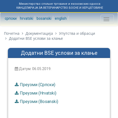
Министарство спољне трговине и економских односа
КАНЦЕЛАРИЈА ЗА ВЕТЕРИНАРСТВО БОСНЕ И ХЕРЦЕГОВИНЕ
српски
hrvatski
bosanski
english
Toggl
naviga
Почетна
Документација
Упутства и обрасци
Додатни BSE услови за клање
Додатни BSE услови за клање
Датум: 06.05.2019.
Преузми (Српски)
Преузми (Hrvatski)
Преузми (Bosanski)