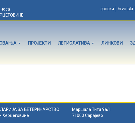
српски
hrvatski
дноса
ЕРЦЕГОВИНЕ
ЛОВАЊА
ПРОЈЕКТИ
ЛЕГИСЛАТИВА
ЛИНКОВИ
З
ЛАРИЈА ЗА ВЕТЕРИНАРСТВО
Маршала Тита 9а/II
и Херцеговине
71000 Сарајево