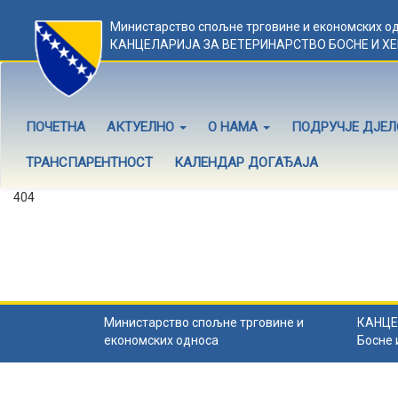
Министарство спољне трговине и економских о
КАНЦЕЛАРИЈА ЗА ВЕТЕРИНАРСТВО БОСНЕ И Х
ПОЧЕТНА
АКТУЕЛНО
О НАМА
ПОДРУЧЈЕ ДЈЕ
ТРАНСПАРЕНТНОСТ
КАЛЕНДАР ДОГАЂАЈА
404
Садржај не постоји
Садржај коју тражите не постоји.
Назад на почетну
.
Министарство спољне трговине и
КАНЦЕ
економских односа
Босне 