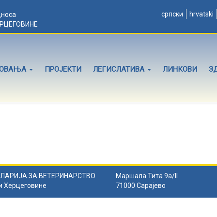
српски
hrvatski
дноса
ЕРЦЕГОВИНЕ
ЛОВАЊА
ПРОЈЕКТИ
ЛЕГИСЛАТИВА
ЛИНКОВИ
З
ЛАРИЈА ЗА ВЕТЕРИНАРСТВО
Маршала Тита 9а/II
и Херцеговине
71000 Сарајево