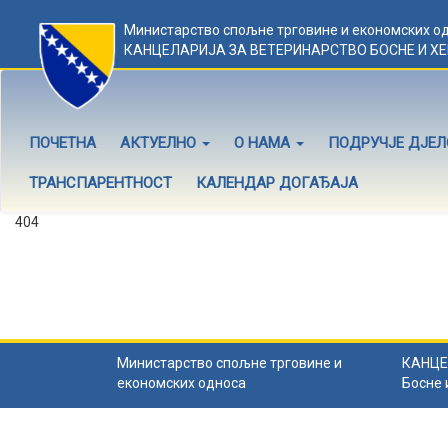
Министарство спољне трговине и економских о
КАНЦЕЛАРИЈА ЗА ВЕТЕРИНАРСТВО БОСНЕ И Х
ПОЧЕТНА
АКТУЕЛНО
О НАМА
ПОДРУЧЈЕ ДЈЕ
ТРАНСПАРЕНТНОСТ
КАЛЕНДАР ДОГАЂАЈА
404
Садржај не постоји
Садржај коју тражите не постоји.
Назад на почетну
.
Министарство спољне трговине и
КАНЦЕ
економских односа
Босне 