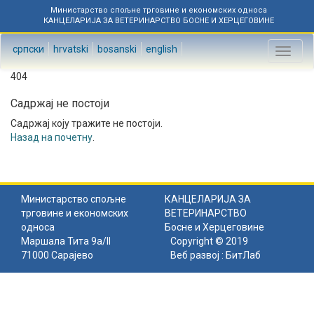
Министарство спољне трговине и економских односа
КАНЦЕЛАРИЈА ЗА ВЕТЕРИНАРСТВО БОСНЕ И ХЕРЦЕГОВИНЕ
српски
hrvatski
bosanski
english
Toggl
naviga
404
Садржај не постоји
Садржај коју тражите не постоји.
Назад на почетну
.
Министарство спољне
КАНЦЕЛАРИЈА ЗА
трговине и економских
ВЕТЕРИНАРСТВО
односа
Босне и Херцеговине
Маршала Тита 9а/II
Copyright © 2019
71000 Сарајево
Веб развој :
БитЛаб