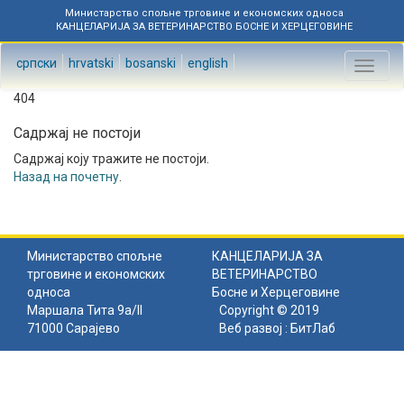
Министарство спољне трговине и економских односа
КАНЦЕЛАРИЈА ЗА ВЕТЕРИНАРСТВО БОСНЕ И ХЕРЦЕГОВИНЕ
српски
hrvatski
bosanski
english
Toggl
naviga
404
Садржај не постоји
Садржај коју тражите не постоји.
Назад на почетну
.
Министарство спољне
КАНЦЕЛАРИЈА ЗА
трговине и економских
ВЕТЕРИНАРСТВО
односа
Босне и Херцеговине
Маршала Тита 9а/II
Copyright © 2019
71000 Сарајево
Веб развој :
БитЛаб