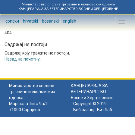
Министарство спољне трговине и економских односа
КАНЦЕЛАРИЈА ЗА ВЕТЕРИНАРСТВО БОСНЕ И ХЕРЦЕГОВИНЕ
српски
hrvatski
bosanski
english
Toggl
naviga
404
Садржај не постоји
Садржај коју тражите не постоји.
Назад на почетну
.
Министарство спољне
КАНЦЕЛАРИЈА ЗА
трговине и економских
ВЕТЕРИНАРСТВО
односа
Босне и Херцеговине
Маршала Тита 9а/II
Copyright © 2019
71000 Сарајево
Веб развој :
БитЛаб