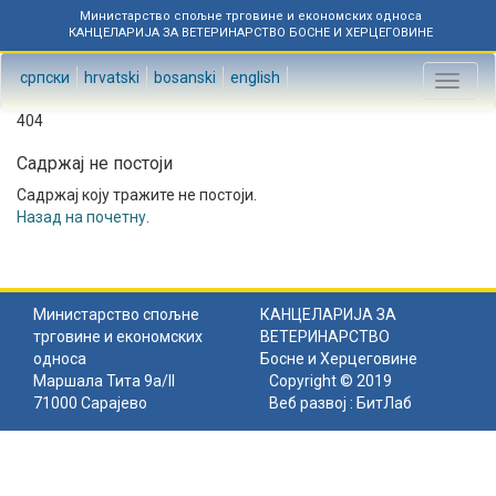
Министарство спољне трговине и економских односа
КАНЦЕЛАРИЈА ЗА ВЕТЕРИНАРСТВО БОСНЕ И ХЕРЦЕГОВИНЕ
српски
hrvatski
bosanski
english
Toggl
naviga
404
Садржај не постоји
Садржај коју тражите не постоји.
Назад на почетну
.
Министарство спољне
КАНЦЕЛАРИЈА ЗА
трговине и економских
ВЕТЕРИНАРСТВО
односа
Босне и Херцеговине
Маршала Тита 9а/II
Copyright © 2019
71000 Сарајево
Веб развој :
БитЛаб