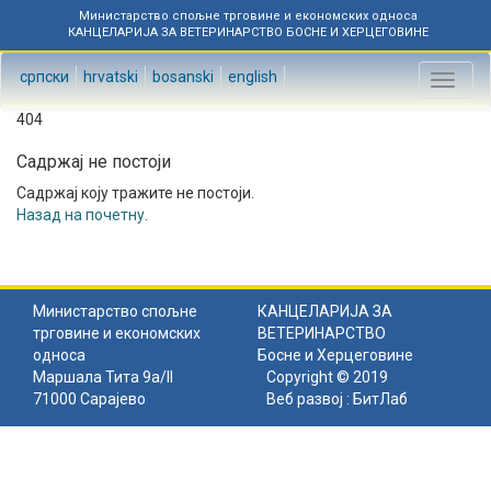
Министарство спољне трговине и економских односа
КАНЦЕЛАРИЈА ЗА ВЕТЕРИНАРСТВО БОСНЕ И ХЕРЦЕГОВИНЕ
српски
hrvatski
bosanski
english
Toggl
naviga
404
Садржај не постоји
Садржај коју тражите не постоји.
Назад на почетну
.
Министарство спољне
КАНЦЕЛАРИЈА ЗА
трговине и економских
ВЕТЕРИНАРСТВО
односа
Босне и Херцеговине
Маршала Тита 9а/II
Copyright © 2019
71000 Сарајево
Веб развој :
БитЛаб