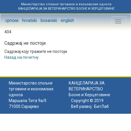
Министарство спољне трговине и економских односа
КАНЦЕЛАРИЈА ЗА ВЕТЕРИНАРСТВО БОСНЕ И ХЕРЦЕГОВИНЕ
српски
hrvatski
bosanski
english
Toggl
naviga
404
Садржај не постоји
Садржај коју тражите не постоји.
Назад на почетну
.
Министарство спољне
КАНЦЕЛАРИЈА ЗА
трговине и економских
ВЕТЕРИНАРСТВО
односа
Босне и Херцеговине
Маршала Тита 9а/II
Copyright © 2019
71000 Сарајево
Веб развој :
БитЛаб