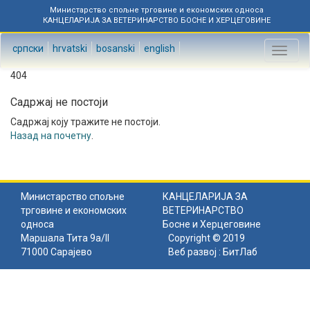
Министарство спољне трговине и економских односа
КАНЦЕЛАРИЈА ЗА ВЕТЕРИНАРСТВО БОСНЕ И ХЕРЦЕГОВИНЕ
српски
hrvatski
bosanski
english
Toggl
naviga
404
Садржај не постоји
Садржај коју тражите не постоји.
Назад на почетну
.
Министарство спољне
КАНЦЕЛАРИЈА ЗА
трговине и економских
ВЕТЕРИНАРСТВО
односа
Босне и Херцеговине
Маршала Тита 9а/II
Copyright © 2019
71000 Сарајево
Веб развој :
БитЛаб