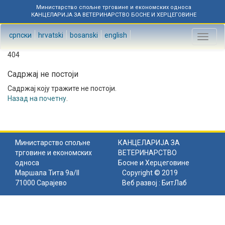
Министарство спољне трговине и економских односа
КАНЦЕЛАРИЈА ЗА ВЕТЕРИНАРСТВО БОСНЕ И ХЕРЦЕГОВИНЕ
српски
hrvatski
bosanski
english
Toggl
naviga
404
Садржај не постоји
Садржај коју тражите не постоји.
Назад на почетну
.
Министарство спољне
КАНЦЕЛАРИЈА ЗА
трговине и економских
ВЕТЕРИНАРСТВО
односа
Босне и Херцеговине
Маршала Тита 9а/II
Copyright © 2019
71000 Сарајево
Веб развој :
БитЛаб