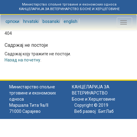
Министарство спољне трговине и економских односа
КАНЦЕЛАРИЈА ЗА ВЕТЕРИНАРСТВО БОСНЕ И ХЕРЦЕГОВИНЕ
српски
hrvatski
bosanski
english
Toggl
naviga
404
Садржај не постоји
Садржај коју тражите не постоји.
Назад на почетну
.
Министарство спољне
КАНЦЕЛАРИЈА ЗА
трговине и економских
ВЕТЕРИНАРСТВО
односа
Босне и Херцеговине
Маршала Тита 9а/II
Copyright © 2019
71000 Сарајево
Веб развој :
БитЛаб