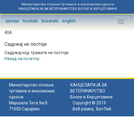
Министарство спољне трговине и економских односа
КАНЦЕЛАРИЈА ЗА ВЕТЕРИНАРСТВО БОСНЕ И ХЕРЦЕГОВИНЕ
српски
hrvatski
bosanski
english
Toggl
naviga
404
Садржај не постоји
Садржај коју тражите не постоји.
Назад на почетну
.
Министарство спољне
КАНЦЕЛАРИЈА ЗА
трговине и економских
ВЕТЕРИНАРСТВО
односа
Босне и Херцеговине
Маршала Тита 9а/II
Copyright © 2019
71000 Сарајево
Веб развој :
БитЛаб