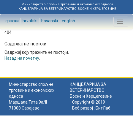
Министарство спољне трговине и економских односа
КАНЦЕЛАРИЈА ЗА ВЕТЕРИНАРСТВО БОСНЕ И ХЕРЦЕГОВИНЕ
српски
hrvatski
bosanski
english
Toggl
naviga
404
Садржај не постоји
Садржај коју тражите не постоји.
Назад на почетну
.
Министарство спољне
КАНЦЕЛАРИЈА ЗА
трговине и економских
ВЕТЕРИНАРСТВО
односа
Босне и Херцеговине
Маршала Тита 9а/II
Copyright © 2019
71000 Сарајево
Веб развој :
БитЛаб