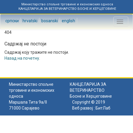
Министарство спољне трговине и економских односа
КАНЦЕЛАРИЈА ЗА ВЕТЕРИНАРСТВО БОСНЕ И ХЕРЦЕГОВИНЕ
српски
hrvatski
bosanski
english
Toggl
naviga
404
Садржај не постоји
Садржај коју тражите не постоји.
Назад на почетну
.
Министарство спољне
КАНЦЕЛАРИЈА ЗА
трговине и економских
ВЕТЕРИНАРСТВО
односа
Босне и Херцеговине
Маршала Тита 9а/II
Copyright © 2019
71000 Сарајево
Веб развој :
БитЛаб