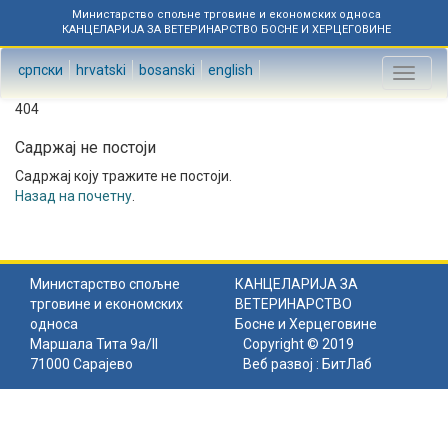
Министарство спољне трговине и економских односа
КАНЦЕЛАРИЈА ЗА ВЕТЕРИНАРСТВО БОСНЕ И ХЕРЦЕГОВИНЕ
српски
hrvatski
bosanski
english
Toggl
naviga
404
Садржај не постоји
Садржај коју тражите не постоји.
Назад на почетну
.
Министарство спољне
КАНЦЕЛАРИЈА ЗА
трговине и економских
ВЕТЕРИНАРСТВО
односа
Босне и Херцеговине
Маршала Тита 9а/II
Copyright © 2019
71000 Сарајево
Веб развој :
БитЛаб