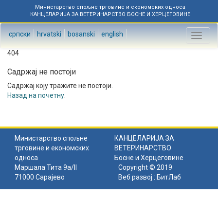
Министарство спољне трговине и економских односа
КАНЦЕЛАРИЈА ЗА ВЕТЕРИНАРСТВО БОСНЕ И ХЕРЦЕГОВИНЕ
српски
hrvatski
bosanski
english
Toggl
naviga
404
Садржај не постоји
Садржај коју тражите не постоји.
Назад на почетну
.
Министарство спољне
КАНЦЕЛАРИЈА ЗА
трговине и економских
ВЕТЕРИНАРСТВО
односа
Босне и Херцеговине
Маршала Тита 9а/II
Copyright © 2019
71000 Сарајево
Веб развој :
БитЛаб