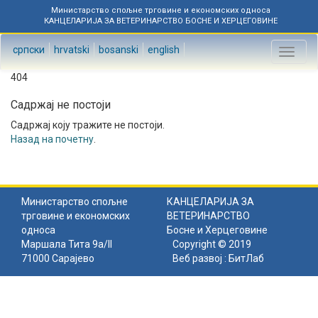
Министарство спољне трговине и економских односа
КАНЦЕЛАРИЈА ЗА ВЕТЕРИНАРСТВО БОСНЕ И ХЕРЦЕГОВИНЕ
српски
hrvatski
bosanski
english
Toggl
naviga
404
Садржај не постоји
Садржај коју тражите не постоји.
Назад на почетну
.
Министарство спољне
КАНЦЕЛАРИЈА ЗА
трговине и економских
ВЕТЕРИНАРСТВО
односа
Босне и Херцеговине
Маршала Тита 9а/II
Copyright © 2019
71000 Сарајево
Веб развој :
БитЛаб