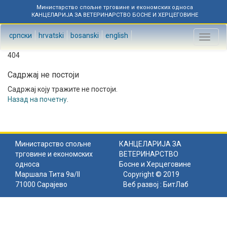
Министарство спољне трговине и економских односа
КАНЦЕЛАРИЈА ЗА ВЕТЕРИНАРСТВО БОСНЕ И ХЕРЦЕГОВИНЕ
српски
hrvatski
bosanski
english
Toggl
naviga
404
Садржај не постоји
Садржај коју тражите не постоји.
Назад на почетну
.
Министарство спољне
КАНЦЕЛАРИЈА ЗА
трговине и економских
ВЕТЕРИНАРСТВО
односа
Босне и Херцеговине
Маршала Тита 9а/II
Copyright © 2019
71000 Сарајево
Веб развој :
БитЛаб