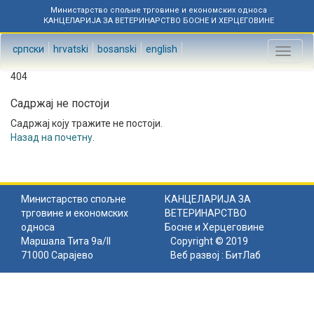
Министарство спољне трговине и економских односа
КАНЦЕЛАРИЈА ЗА ВЕТЕРИНАРСТВО БОСНЕ И ХЕРЦЕГОВИНЕ
српски
hrvatski
bosanski
english
Toggl
naviga
404
Садржај не постоји
Садржај коју тражите не постоји.
Назад на почетну
.
Министарство спољне
КАНЦЕЛАРИЈА ЗА
трговине и економских
ВЕТЕРИНАРСТВО
односа
Босне и Херцеговине
Маршала Тита 9а/II
Copyright © 2019
71000 Сарајево
Веб развој :
БитЛаб