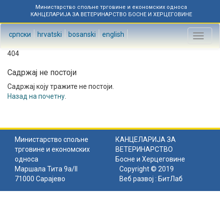
Министарство спољне трговине и економских односа
КАНЦЕЛАРИЈА ЗА ВЕТЕРИНАРСТВО БОСНЕ И ХЕРЦЕГОВИНЕ
српски
hrvatski
bosanski
english
Toggl
naviga
404
Садржај не постоји
Садржај коју тражите не постоји.
Назад на почетну
.
Министарство спољне
КАНЦЕЛАРИЈА ЗА
трговине и економских
ВЕТЕРИНАРСТВО
односа
Босне и Херцеговине
Маршала Тита 9а/II
Copyright © 2019
71000 Сарајево
Веб развој :
БитЛаб