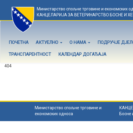
Министарство спољне трговине и економских о
КАНЦЕЛАРИЈА ЗА ВЕТЕРИНАРСТВО БОСНЕ И Х
ПОЧЕТНА
АКТУЕЛНО
О НАМА
ПОДРУЧЈЕ ДЈЕ
ТРАНСПАРЕНТНОСТ
КАЛЕНДАР ДОГАЂАЈА
404
Садржај не постоји
Садржај коју тражите не постоји.
Назад на почетну
.
Министарство спољне трговине и
КАНЦЕ
економских односа
Босне 