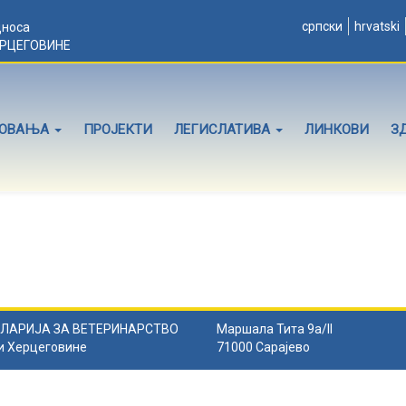
српски
hrvatski
дноса
ЕРЦЕГОВИНЕ
ЛОВАЊА
ПРОЈЕКТИ
ЛЕГИСЛАТИВА
ЛИНКОВИ
З
ЛАРИЈА ЗА ВЕТЕРИНАРСТВО
Маршала Тита 9а/II
и Херцеговине
71000 Сарајево