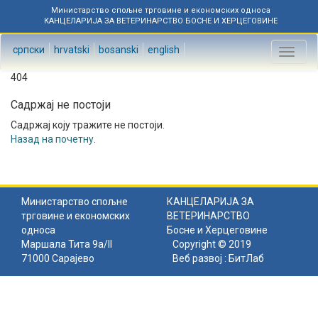
Министарство спољне трговине и економских односа
КАНЦЕЛАРИЈА ЗА ВЕТЕРИНАРСТВО БОСНЕ И ХЕРЦЕГОВИНЕ
српски
hrvatski
bosanski
english
Toggl
naviga
404
Садржај не постоји
Садржај коју тражите не постоји.
Назад на почетну
.
Министарство спољне
КАНЦЕЛАРИЈА ЗА
трговине и економских
ВЕТЕРИНАРСТВО
односа
Босне и Херцеговине
Маршала Тита 9а/II
Copyright © 2019
71000 Сарајево
Веб развој :
БитЛаб