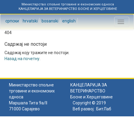
Министарство спољне трговине и економских односа
КАНЦЕЛАРИЈА ЗА ВЕТЕРИНАРСТВО БОСНЕ И ХЕРЦЕГОВИНЕ
српски
hrvatski
bosanski
english
Toggl
naviga
404
Садржај не постоји
Садржај коју тражите не постоји.
Назад на почетну
.
Министарство спољне
КАНЦЕЛАРИЈА ЗА
трговине и економских
ВЕТЕРИНАРСТВО
односа
Босне и Херцеговине
Маршала Тита 9а/II
Copyright © 2019
71000 Сарајево
Веб развој :
БитЛаб