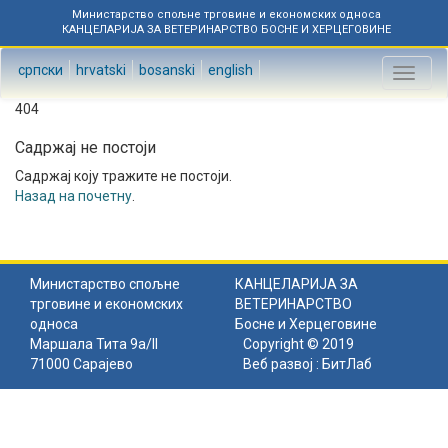
Министарство спољне трговине и економских односа
КАНЦЕЛАРИЈА ЗА ВЕТЕРИНАРСТВО БОСНЕ И ХЕРЦЕГОВИНЕ
српски
hrvatski
bosanski
english
Toggl
naviga
404
Садржај не постоји
Садржај коју тражите не постоји.
Назад на почетну
.
Министарство спољне
КАНЦЕЛАРИЈА ЗА
трговине и економских
ВЕТЕРИНАРСТВО
односа
Босне и Херцеговине
Маршала Тита 9а/II
Copyright © 2019
71000 Сарајево
Веб развој :
БитЛаб