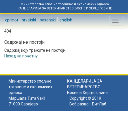
Министарство спољне трговине и економских односа
КАНЦЕЛАРИЈА ЗА ВЕТЕРИНАРСТВО БОСНЕ И ХЕРЦЕГОВИНЕ
српски
hrvatski
bosanski
english
Toggl
naviga
404
Садржај не постоји
Садржај коју тражите не постоји.
Назад на почетну
.
Министарство спољне
КАНЦЕЛАРИЈА ЗА
трговине и економских
ВЕТЕРИНАРСТВО
односа
Босне и Херцеговине
Маршала Тита 9а/II
Copyright © 2019
71000 Сарајево
Веб развој :
БитЛаб