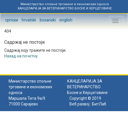
Министарство спољне трговине и економских односа
КАНЦЕЛАРИЈА ЗА ВЕТЕРИНАРСТВО БОСНЕ И ХЕРЦЕГОВИНЕ
српски
hrvatski
bosanski
english
Toggl
naviga
404
Садржај не постоји
Садржај коју тражите не постоји.
Назад на почетну
.
Министарство спољне
КАНЦЕЛАРИЈА ЗА
трговине и економских
ВЕТЕРИНАРСТВО
односа
Босне и Херцеговине
Маршала Тита 9а/II
Copyright © 2019
71000 Сарајево
Веб развој :
БитЛаб