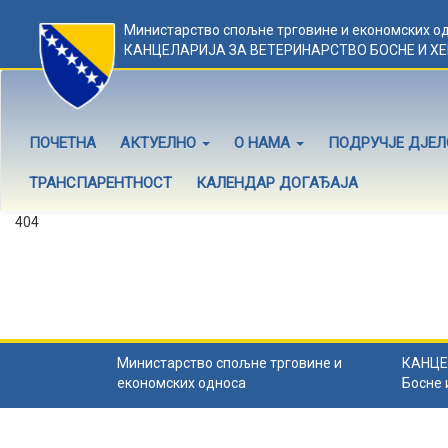
Министарство спољне трговине и економских о
КАНЦЕЛАРИЈА ЗА ВЕТЕРИНАРСТВО БОСНЕ И Х
ПОЧЕТНА
АКТУЕЛНО
О НАМА
ПОДРУЧЈЕ ДЈЕ
ТРАНСПАРЕНТНОСТ
КАЛЕНДАР ДОГАЂАЈА
404
Садржај не постоји
Садржај коју тражите не постоји.
Назад на почетну
.
Министарство спољне трговине и
КАНЦЕ
економских односа
Босне 