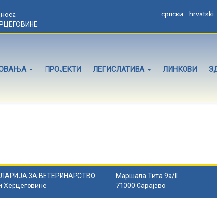
српски
hrvatski
дноса
ЕРЦЕГОВИНЕ
ЛОВАЊА
ПРОЈЕКТИ
ЛЕГИСЛАТИВА
ЛИНКОВИ
З
ЛАРИЈА ЗА ВЕТЕРИНАРСТВО
Маршала Тита 9а/II
и Херцеговине
71000 Сарајево