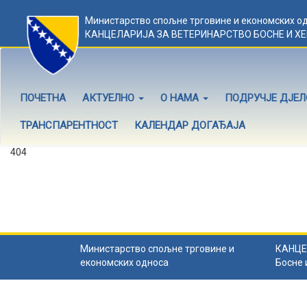
Министарство спољне трговине и економских о
КАНЦЕЛАРИЈА ЗА ВЕТЕРИНАРСТВО БОСНЕ И Х
ПОЧЕТНА
АКТУЕЛНО
О НАМА
ПОДРУЧЈЕ ДЈЕ
ТРАНСПАРЕНТНОСТ
КАЛЕНДАР ДОГАЂАЈА
404
Садржај не постоји
Садржај коју тражите не постоји.
Назад на почетну
.
Министарство спољне трговине и
КАНЦЕ
економских односа
Босне 