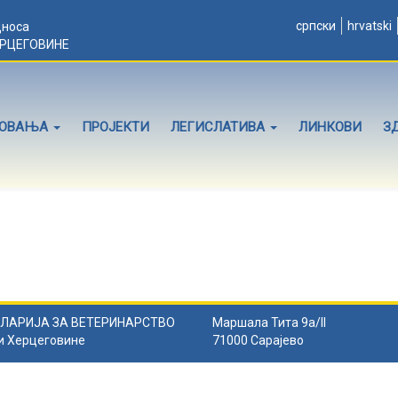
српски
hrvatski
дноса
ЕРЦЕГОВИНЕ
ЛОВАЊА
ПРОЈЕКТИ
ЛЕГИСЛАТИВА
ЛИНКОВИ
З
ЛАРИЈА ЗА ВЕТЕРИНАРСТВО
Маршала Тита 9а/II
и Херцеговине
71000 Сарајево