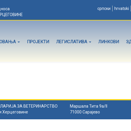
српски
hrvatski
дноса
ЕРЦЕГОВИНЕ
ЛОВАЊА
ПРОЈЕКТИ
ЛЕГИСЛАТИВА
ЛИНКОВИ
З
ЛАРИЈА ЗА ВЕТЕРИНАРСТВО
Маршала Тита 9а/II
и Херцеговине
71000 Сарајево