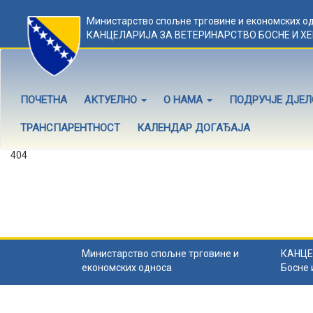
Министарство спољне трговине и економских о
КАНЦЕЛАРИЈА ЗА ВЕТЕРИНАРСТВО БОСНЕ И Х
ПОЧЕТНА
АКТУЕЛНО
О НАМА
ПОДРУЧЈЕ ДЈЕ
ТРАНСПАРЕНТНОСТ
КАЛЕНДАР ДОГАЂАЈА
404
Садржај не постоји
Садржај коју тражите не постоји.
Назад на почетну
.
Министарство спољне трговине и
КАНЦЕ
економских односа
Босне 