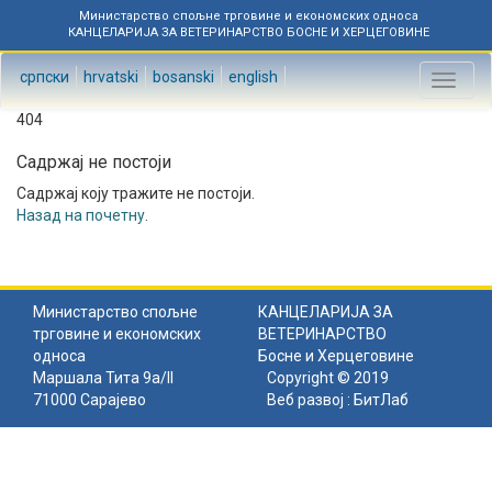
Министарство спољне трговине и економских односа
КАНЦЕЛАРИЈА ЗА ВЕТЕРИНАРСТВО БОСНЕ И ХЕРЦЕГОВИНЕ
српски
hrvatski
bosanski
english
Toggl
naviga
404
Садржај не постоји
Садржај коју тражите не постоји.
Назад на почетну
.
Министарство спољне
КАНЦЕЛАРИЈА ЗА
трговине и економских
ВЕТЕРИНАРСТВО
односа
Босне и Херцеговине
Маршала Тита 9а/II
Copyright © 2019
71000 Сарајево
Веб развој :
БитЛаб